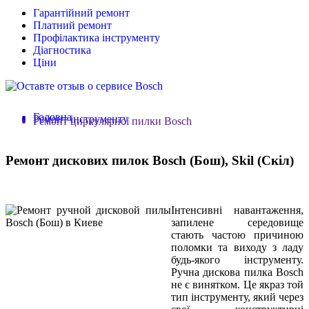
Гарантійний ремонт
Платний ремонт
Профілактика інструменту
Діагностика
Ціни
Головна
Ремонт інструменту
Ремонт циркулярної пилки Bosch
Ремонт дискових пилок Bosch (Бош), Skil (Скіл)
Інтенсивні навантаження,
запилене середовище
стають частою причиною
поломки та виходу з ладу
будь-якого інструменту.
Ручна дискова пилка Bosch
не є винятком. Це якраз той
тип інструменту, який через