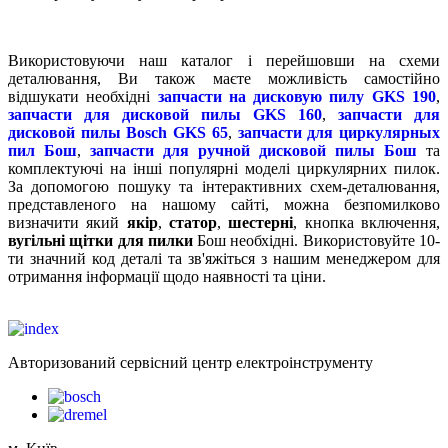
Використовуючи наш каталог і перейшовши на схеми
деталювання, Ви також маєте можливість самостійно
відшукати необхідні
запчасти на дисковую пилу GKS 190
,
запчасти для дисковой пилы GKS 160
,
запчасти для
дисковой пилы Bosch GKS 65
,
запчасти для циркулярных
пил Бош
,
запчасти для ручной дисковой пилы Бош
та
комплектуючі на інші популярні моделі циркулярних пилок.
За допомогою пошуку та інтерактивних схем-деталювання,
представленого на нашому сайті, можна безпомилково
визначити який
якір
,
статор
,
шестерні
, кнопка включення,
вугільні щітки для пилки
Бош необхідні. Використовуйте 10-
ти значний код деталі та зв'яжіться з нашим менеджером для
отримання інформації щодо наявності та ціни.
Авторизований сервісний центр електроінструменту