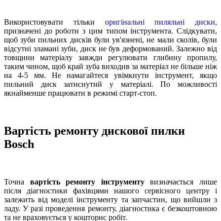
Використовувати тільки
оригінальні пиляльні диски
,
призначені до роботи з цим типом інструмента. Слідкувати,
щоб зуби пильних дисків були ув'язнені, не мали сколів, були
відсутні зламані зуби, диск не був деформований. Залежно від
товщини матеріалу завжди регулювати глибину пропилу,
таким чином, щоб край зуба виходив за матеріал не більше ніж
на 4-5 мм. Не намагайтеся увімкнути інструмент, якщо
пильний диск затиснутий у матеріалі. По можливості
якнайменше працювати в режимі старт-стоп.
Вартість ремонту дискової пилки
Bosch
Точна
вартість ремонту інструменту
визначається лише
після діагностики фахівцями нашого сервісного центру і
залежить від моделі інструменту та запчастин, що вийшли з
ладу. У разі проведення ремонту, діагностика є безкоштовною
та не враховується у кошторис робіт.