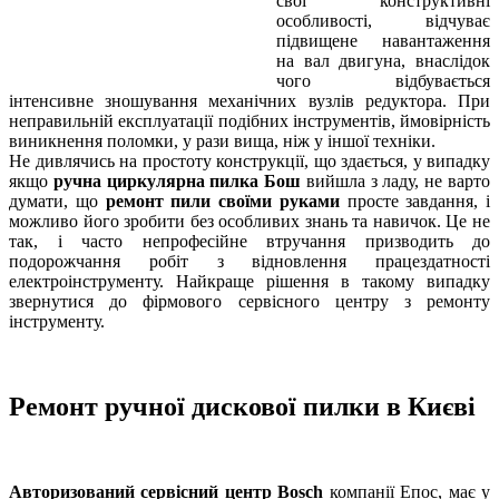
свої конструктивні
особливості, відчуває
підвищене навантаження
на вал двигуна, внаслідок
чого відбувається
інтенсивне зношування механічних вузлів редуктора. При
неправильній експлуатації подібних інструментів, ймовірність
виникнення поломки, у рази вища, ніж у іншої техніки.
Не дивлячись на простоту конструкції, що здається, у випадку
якщо
ручна циркулярна пилка Бош
вийшла з ладу, не варто
думати, що
ремонт пили своїми руками
просте завдання, і
можливо його зробити без особливих знань та навичок. Це не
так, і часто непрофесійне втручання призводить до
подорожчання робіт з відновлення працездатності
електроінструменту. Найкраще рішення в такому випадку
звернутися до фірмового сервісного центру з ремонту
інструменту.
Ремонт ручної дискової пилки в Києві
Авторизований сервісний центр Bosch
компанії Епос, має у