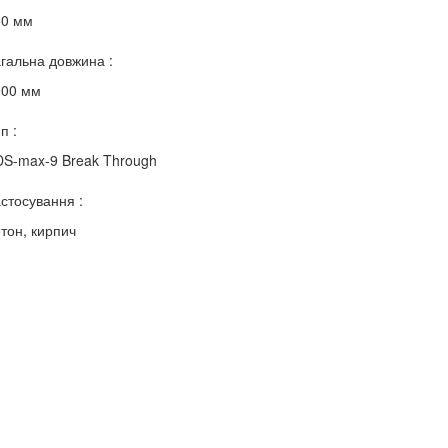
50 мм
гальна довжина :
000 мм
п :
S-max-9 Break Through
стосування :
тон, кирпич