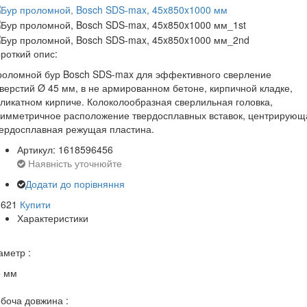
роткий опис:
роломной бур Bosch SDS-max для эффективного сверление
верстий Ø 45 мм, в не армированном бетоне, кирпичной кладке,
ликатном кирпиче. Колоколообразная сверлильная головка,
симметричное расположение твердосплавных вставок, центрирующ
ердосплавная режущая пластина.
Артикул: 1618596456
Наявність уточнюйте
Додати до порівняння
0621
Купити
Характеристики
аметр :
5 мм
боча довжина :