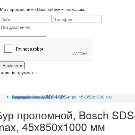
Ми передзвонимо Вам найближчим часом.
талог інструментів
Головна
Категорії
Витратні матеріали
Бури для бетону SDS-Max
Бур проломной, Bosch SDS-max, 45x850x1000 мм
Бур проломной, Bosch SDS
max, 45x850x1000 мм