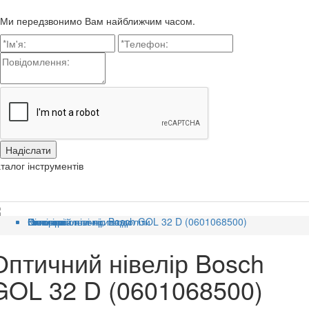
Ми передзвонимо Вам найближчим часом.
талог інструментів
Головна
Категорії
Вимірювальні прилади
Нівеліри оптичні, теодоліти
Оптичний нівелір Bosch GOL 32 D (0601068500)
Оптичний нівелір Bosch
GOL 32 D (0601068500)