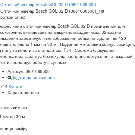
роткий опис:
офесійний оптичний нівелір Bosch GOL 32 D призначений для
сокоточних вимірювань на відкритих майданчиках. 32-кратне
ільшення забезпечує чітке зображення рейки на відстані до 120
трів з точністю 1 мм на 30 м . Надійний металевий корпус захищен
д пилу та вологи за стандартом IP54 . Система блокування
мпенсатора гарантує безпеку під час транспортування, а яскравий
'єктив полегшує роботу в сутінках .
Артикул: 0601068500
Додати до порівняння
2714
Купити
Характеристики
чність вимірів :
1 мм на 30 м
иниця виміру :