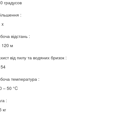
0 градусов
ільшення :
 x
боча відстань :
 120 м
хист від пилу та водяних бризок :
 54
боча температура :
0 – 50 °C
га :
5 кг