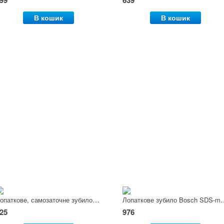
99
639
В кошик
В кошик
Лопаткове, самозаточне зубило Bosch SDS-max, 350x50мм
Лопаткове зубило Bo
25
976