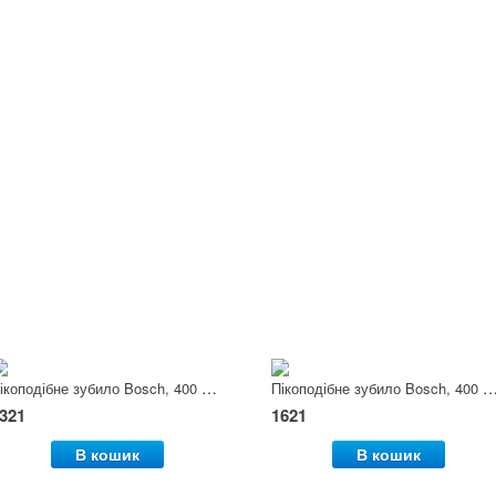
Пікоподібне зубило Bosch, 400 мм, Ø 28 мм
Пікоподібне зубило Bosch, 400 мм, 
321
1621
В кошик
В кошик