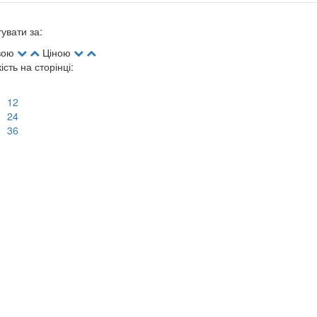
увати за:
вою
Ціною
кість на сторінці:
12
24
36