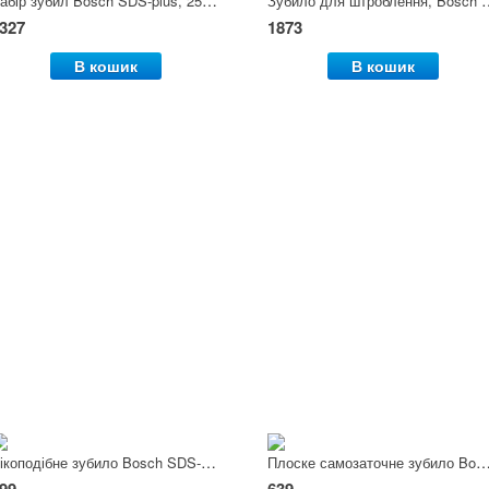
327
1873
В кошик
В кошик
Пікоподібне зубило Bosch SDS-max, 400 мм
Плоске самозаточне зубило Bosch SDS-max, 