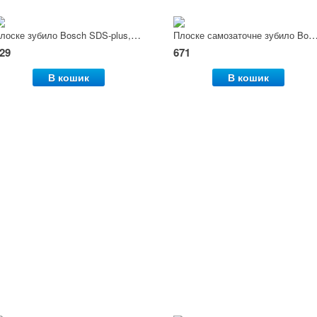
Плоске зубило Bosch SDS-plus, 250 мм
Плоске самозаточне зубило Bosch SDS-plus, 
29
671
В кошик
В кошик