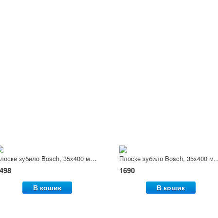
Плоске зубило Bosch, 35x400 мм, Ø 28 мм
Плоске зубило Bosch, 35x
498
1690
В кошик
В кошик