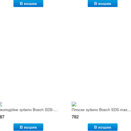
В кошик
В кошик
Пікоподібне зубило Bosch SDS-max, 600 мм
Плоске зубило Bosch 
87
782
В кошик
В кошик