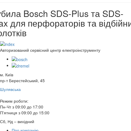
убила Bosch SDS-Plus та SDS-
ax для перфораторів та відбійн
олотків
Авторизований сервісний центр електроінструменту
м. Київ
пр-т Берестейський, 45
Шулявська
Режим роботи:
Пн-Чт з 09:00 до 17:00
П'ятниця з 09:00 до 15:00
Сб, Нд – вихідний
Про компанію