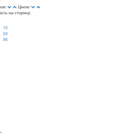
вою
Ціною
кість на сторінці:
12
24
36