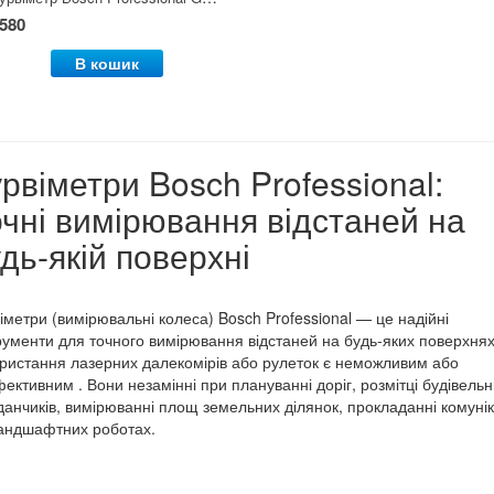
580
В кошик
рвіметри Bosch Professional:
очні вимірювання відстаней на
дь-якій поверхні
іметри (вимірювальні колеса) Bosch Professional — це надійні
рументи для точного вимірювання відстаней на будь-яких поверхнях
ристання лазерних далекомірів або рулеток є неможливим або
ективним . Вони незамінні при плануванні доріг, розмітці будівель
анчиків, вимірюванні площ земельних ділянок, прокладанні комунік
андшафтних роботах.