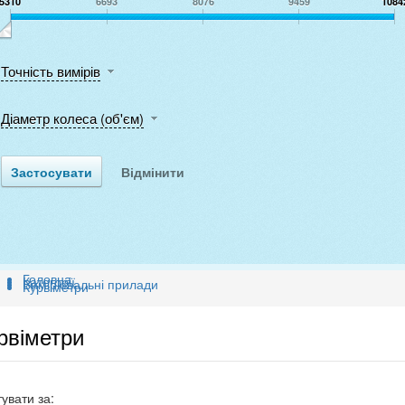
5310
6693
8076
9459
1084
Точність вимірів
Діаметр колеса (об'єм)
Головна
Категорії
Вимірювальні прилади
Курвіметри
рвіметри
увати за: