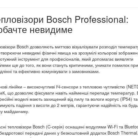
пловізори Bosch Professional:
обачте невидиме
овізори Bosch дозволяють миттєво візуалізувати розподіл температ
творюючи невидимі фізичні явища на зрозумілі кольорові зображен
отужний інструмент для професіоналів, який допомагає виявляти
леми ще до того, як вони стануть критичними, уникати помилок при
длінні та ефективно комунікувати з замовниками.
нові лінійки – високочутливі ІЧ-сенсори з тепловою чутливістю (NET
мК, що дозволяє фіксувати навіть найменші перепади температур. 
есійні моделі мають захищений від пилу та вологи корпус (IP54) та
имують падіння з висоти до 2 метрів, гарантуючи надійність на будь
у майданчику.
сні тепловізори Bosch (C-серія) оснащені модулями Wi-Fi та Blueto
бездротової передачі даних у безкоштовний додаток Bosch Thermal