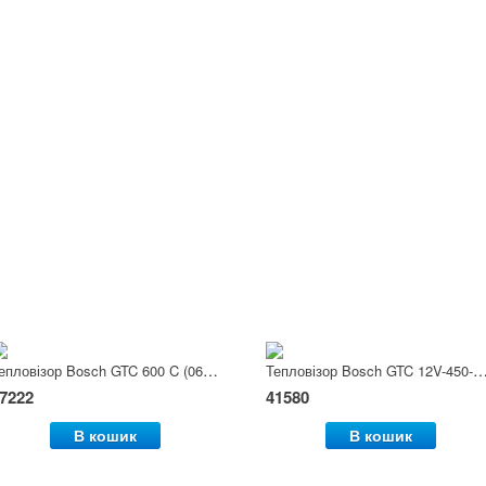
Тепловізор Bosch GTC 600 C (0601083500)
Тепловізор Bosch GTC 12V-450-13 (0601
7222
41580
В кошик
В кошик