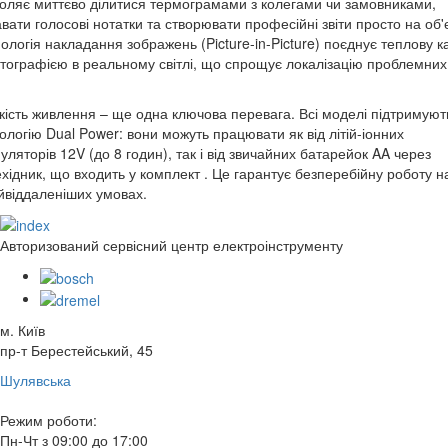
оляє миттєво ділитися термограмами з колегами чи замовниками,
вати голосові нотатки та створювати професійні звіти просто на об'є
ологія накладання зображень (Picture-in-Picture) поєднує теплову к
тографією в реальному світлі, що спрощує локалізацію проблемних
кість живлення – ще одна ключова перевага. Всі моделі підтримуют
ологію Dual Power: вони можуть працювати як від літій-іонних
уляторів 12V (до 8 годин), так і від звичайних батарейок AA через
хідник, що входить у комплект . Це гарантує безперебійну роботу на
йвіддаленіших умовах.
Авторизований сервісний центр електроінструменту
м. Київ
пр-т Берестейський, 45
Шулявська
Режим роботи:
Пн-Чт з 09:00 до 17:00