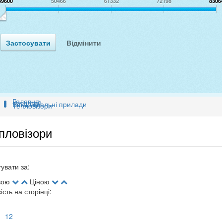
39600
50466
61332
72198
8306
Головна
Категорії
Вимірювальні прилади
Тепловізори
пловізори
увати за:
вою
Ціною
кість на сторінці:
12