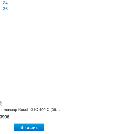
24
36
Тепловізор Bosch GTC 400 C (0601083101)
3996
В кошик