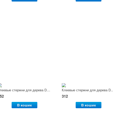
Клеевые стержни для дерева Dremel (GG03), 7 мм
Клеевые стержни для дерева Dre
52
312
В кошик
В кошик