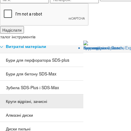
талог інструментів
Витратні матеріали
Головна
Категорії
Витратні матеріали
Круги відрізні, зачисні
Круг отрезной Bosch, Exp
Бури для перфоратора SDS-plus
Бури для бетону SDS-Max
Зубила SDS-Plus і SDS-Max
Круги відрізні, зачисні
Алмазні диски
Диски пильні