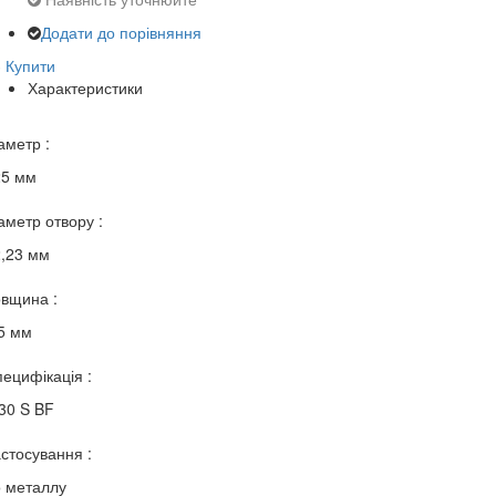
Додати до порівняння
3
Купити
Характеристики
аметр :
25 мм
аметр отвору :
,23 мм
вщина :
5 мм
ецифікація :
30 S BF
стосування :
 металлу