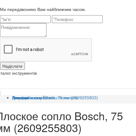
Ми передзвонимо Вам найближчим часом.
талог інструментів
Головна
Категорії
Витратні матеріали
Для фенів та клейових пістолетів
Плоское сопло Bosch, 75 мм (2609255803)
Плоское сопло Bosch, 75
мм (2609255803)