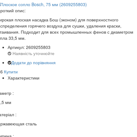
роткий опис:
рокая плоская насадка Бош (эконом) для поверхностного
спределения горячего воздуха для сушки, удаления краски,
ттаивания. Подходит для всех промышленных фенов с диаметром
пла 33,5 мм.
Артикул: 2609255803
Наявність уточнюйте
Додати до порівняння
56
Купити
Характеристики
аметр :
,5 мм
теріал :
ержавеющая сталь
ирина :