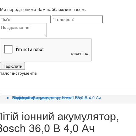
Ми передзвонимо Вам найближчим часом.
талог інструментів
Головна
Категорії
Витратні матеріали
Акумулятори, зарядні пристрої Bosch
Літій іонний акумулятор, Bosch 36,0 В 4,0 Ач
Літій іонний акумулятор,
Bosch 36,0 В 4,0 Ач