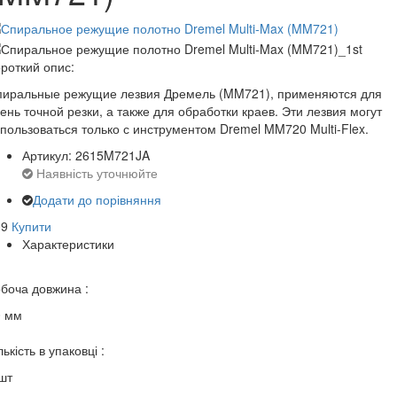
роткий опис:
пиральные режущие лезвия Дремель (MM721), применяются для
ень точной резки, а также для обработки краев. Эти лезвия могут
пользоваться только с инструментом Dremel MM720 Multi-Flex.
Артикул: 2615M721JA
Наявність уточнюйте
Додати до порівняння
09
Купити
Характеристики
боча довжина :
0 мм
лькість в упаковці :
шт