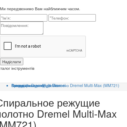
Ми передзвонимо Вам найближчим часом.
талог інструментів
Головна
Категорії
Продукція Dremel
Насадки та приладдя Dremel
Dremel Насадки Multi-Max
Спиральное режущие полотно Dremel Multi-Max (MM721)
Спиральное режущие
полотно Dremel Multi-Max
(MM721)