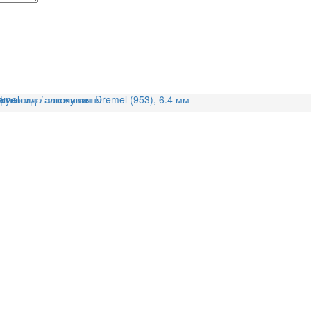
emel
фування / заточування
 оксида алюминия Dremel (953), 6.4 мм