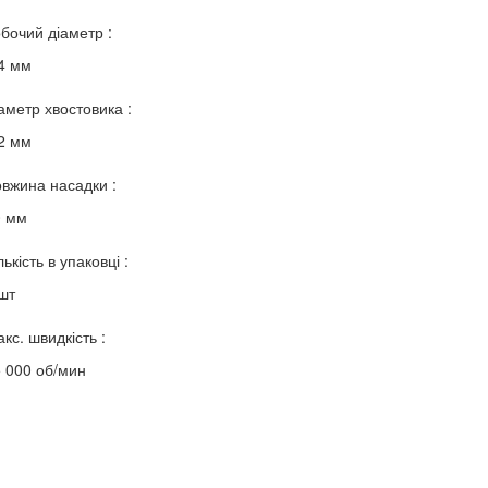
бочий діаметр :
4 мм
аметр хвостовика :
2 мм
вжина насадки :
0 мм
лькість в упаковці :
шт
кс. швидкість :
 000 об/мин