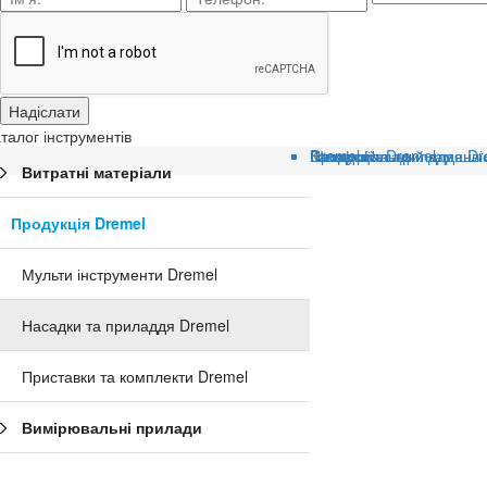
талог інструментів
Головна
Категорії
Продукція Dremel
Насадки та приладдя Dr
Dremel Насадки для шлі
Шлифовальный камень из
Витратні матеріали
Продукція Dremel
Мульти інструменти Dremel
Насадки та приладдя Dremel
Приставки та комплекти Dremel
Вимірювальні прилади