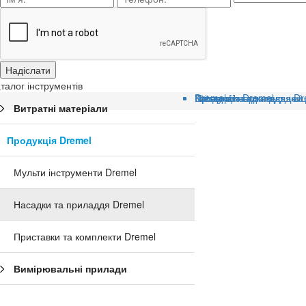
талог інструментів
Головна
Категорії
Продукція Dremel
Насадки та приладдя Dr
Dremel Насадки для чищ
Щётка из нержавеющей с
Витратні матеріали
Продукція Dremel
Мульти інструменти Dremel
Насадки та приладдя Dremel
Приставки та комплекти Dremel
Вимірювальні прилади