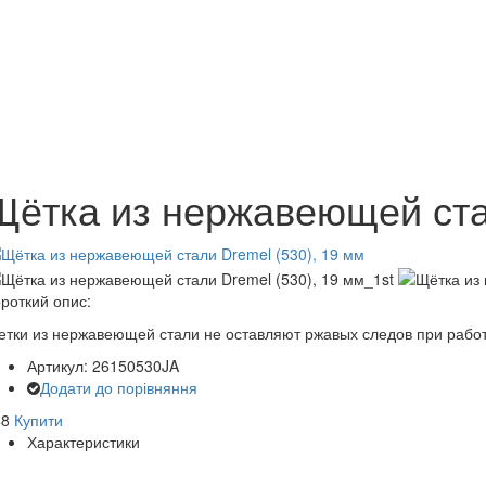
Щётка из нержавеющей стал
роткий опис:
тки из нержавеющей стали не оставляют ржавых следов при работ
Артикул: 26150530JA
Додати до порівняння
48
Купити
Характеристики