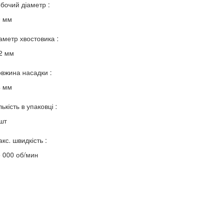
бочий діаметр :
9 мм
аметр хвостовика :
2 мм
вжина насадки :
4 мм
лькість в упаковці :
шт
кс. швидкість :
 000 об/мин