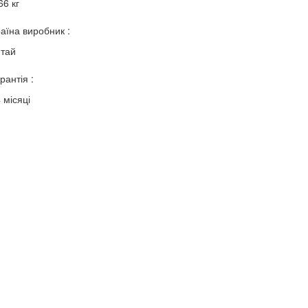
66 кг
аїна виробник :
итай
рантія :
 місяці