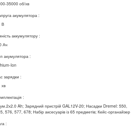
00-35000 об/хв
пруга акумулятора :
 В
ність аккумулятору :
0 Ач
п акумулятора :
thium-Ion
с зарядки :
 хв
мплектація :
ум.2х2.0 Ah; Зарядний пристрій GAL12V-20; Насадки Dremel: 550,
5, 576, 577, 678; Набір аксесуарів із 65 предметів; Кейс-органайзер
га :