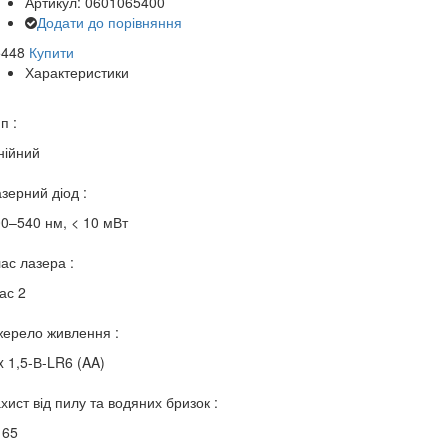
Артикул: 0601065400
Додати до порівняння
5448
Купити
Характеристики
п :
нійний
зерний діод :
0–540 нм, < 10 мВт
ас лазера :
ас 2
ерело живлення :
x 1,5-В-LR6 (AA)
хист від пилу та водяних бризок :
 65