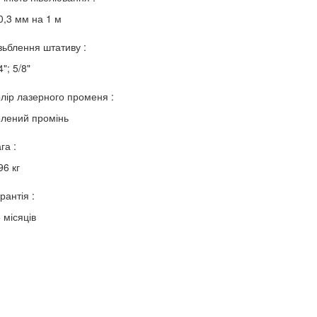
0,3 мм на 1 м
зьблення штативу :
4"; 5/8"
лір лазерного променя :
лений промінь
га :
96 кг
рантія :
 місяців