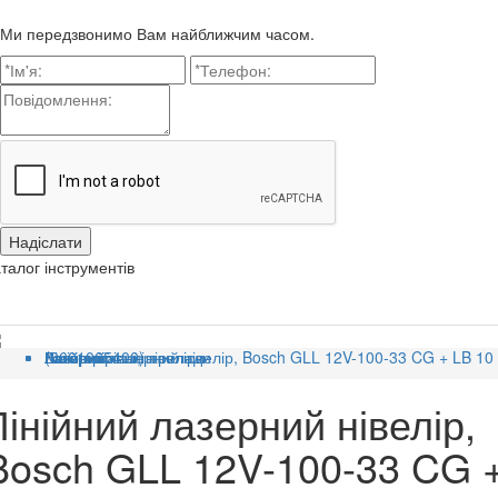
Ми передзвонимо Вам найближчим часом.
талог інструментів
Головна
Категорії
Вимірювальні прилади
Лазерні рівні, нівеліри
Лінійний лазерний нівелір, Bosch GLL 12V-100-33 CG + LB 10 (0601065400)
Лінійний лазерний нівелір,
Bosch GLL 12V-100-33 CG 