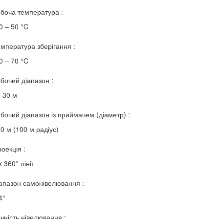
боча температура :
0 – 50 °C
мпература зберігання :
0 – 70 °C
бочий діапазон :
 30 м
бочий діапазон із приймачем (діаметр) :
0 м (100 м радіус)
оекція :
x 360° лінії
апазон самонівелювання :
4°
чність нівелювання :