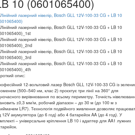
LB 10 (0601065400)
роткий опис:
офесійний 12-вольтовий лазер Bosch GLL 12V-100-33 CG із зелен
оменем (500–540 нм, клас 2) проєктує три лінії на 360° для
ночасного вирівнювання по всьому периметру. Точність нівелюван
ановить ±0,3 мм/м, робочий діапазон – до 30 м (до 100 м з
иймачем LR7). Технологія подвійного живлення дозволяє працюва
д 12V акумулятора (до 6 год) або 4 батарейок AA (до 4 год). У
мплекті – універсальне кріплення LB 10 і адаптер для AA1 лужних
тарейок.