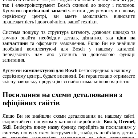
так і електроінструмент Bosch схильні до зносу і поломок.
Купуючи
оригінальні запасні
частини для ремонту в нашому
сервісному центрі, ви маєте можливість відновити
працездатність і довговічність вашої техніки.
Система пошуку та структура каталогу, дозволяє швидко та
зручно знайти необхідну деталь, дізнатись яка
ціни на
запчастини
та оформити замовлення. Якщо Ви не знайшли
необхідні комплектуючі для Bosch у нашому каталозі,
передзвоніть нам або уточніть за допомогою функції
запитання.
Купуючи
комплектуючі для Bosch
безпосередньо в нашому
сервісному центрі, будьте впевнені, Ви гарантовано отримаєте
якісну заводську продукцію за найоптимальнішою вартістю.
Посилання на схеми деталювання з
офіційних сайтів
Якщо Ви не знайшли схеми деталювання на нашому сайті,
скористайтесь пошуком у каталозі виробників
Bosch, Dremel,
Skil
. Виберіть внизу назву бренду, перейдіть за посиланням у
систему пошуку схем інструментів, знайдіть необхідну деталь