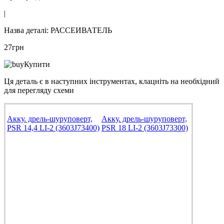
|
Назва деталі:
РАССЕИВАТЕЛЬ
27
грн
Купити
Ця деталь є в наступних інструментах, клацніть на необхідний
для перегляду схеми
Акку. дрель-шуруповерт,
Акку. дрель-шуруповерт,
PSR 14,4 LI-2 (3603J73400)
PSR 18 LI-2 (3603J73300)