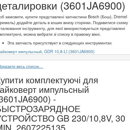
деталировки (3601JA6900)
б замовити, купити представлені запчастини Bosch (Бош), Dremel
ремель) додайте деталь в кошик внизу сторінки. Подивитися схему
талювання інструменту, для якої використовуються представлені
мплектуючі, можна вибрати зі списку в правому вікні.
Эта запчасть присутствует в следующих инструментах
Гайковерт импульсный, GDR 10,8-LI (3601JA6900)
Показати весь список…
Купити комплектуючі для
Гайковерт импульсный
3601JA6900) -
БЫСТРОЗАРЯДНОЕ
УСТРОЙСТВО GB 230/10,8V, 30
MIN. 2607225135