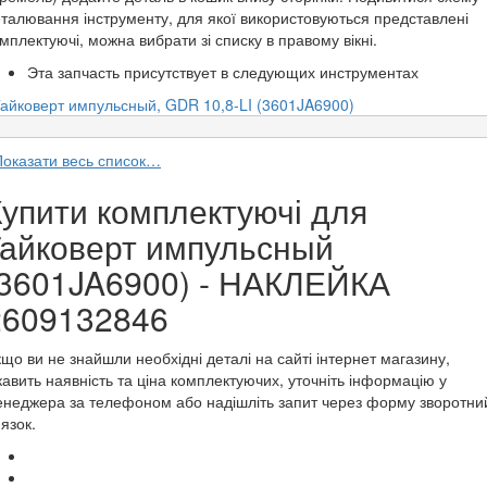
талювання інструменту, для якої використовуються представлені
мплектуючі, можна вибрати зі списку в правому вікні.
Эта запчасть присутствует в следующих инструментах
Гайковерт импульсный, GDR 10,8-LI (3601JA6900)
Показати весь список…
Купити комплектуючі для
Гайковерт импульсный
(3601JA6900) - НАКЛЕЙКА
2609132846
що ви не знайшли необхідні деталі на сайті інтернет магазину,
кавить наявність та ціна комплектуючих, уточніть інформацію у
неджера за телефоном або надішліть запит через форму зворотни
'язок.