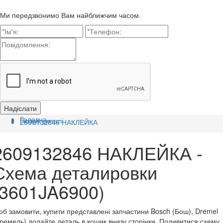
Ми передзвонимо Вам найближчим часом.
Головна
Пошук деталі
2609132846 НАКЛЕЙКА
2609132846 НАКЛЕЙКА -
Схема деталировки
(3601JA6900)
б замовити, купити представлені запчастини Bosch (Бош), Dremel
ремель) додайте деталь в кошик внизу сторінки. Подивитися схему