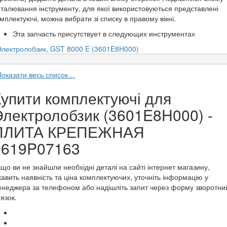
талювання інструменту, для якої використовуються представлені
мплектуючі, можна вибрати зі списку в правому вікні.
Эта запчасть присутствует в следующих инструментах
Электролобзик, GST 8000 E (3601E8H000)
Показати весь список…
Купити комплектуючі для
Электролобзик (3601E8H000) -
ПЛИТА КРЕПЕЖНАЯ
1619P07163
що ви не знайшли необхідні деталі на сайті інтернет магазину,
кавить наявність та ціна комплектуючих, уточніть інформацію у
неджера за телефоном або надішліть запит через форму зворотни
'язок.