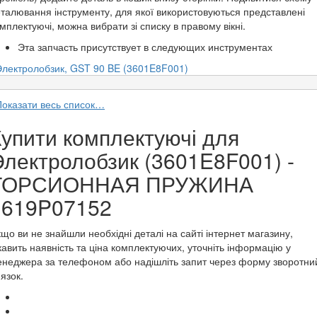
талювання інструменту, для якої використовуються представлені
мплектуючі, можна вибрати зі списку в правому вікні.
Эта запчасть присутствует в следующих инструментах
Электролобзик, GST 90 BE (3601E8F001)
Показати весь список…
Купити комплектуючі для
Электролобзик (3601E8F001) -
ТОРСИОННАЯ ПРУЖИНА
1619P07152
що ви не знайшли необхідні деталі на сайті інтернет магазину,
кавить наявність та ціна комплектуючих, уточніть інформацію у
неджера за телефоном або надішліть запит через форму зворотни
'язок.