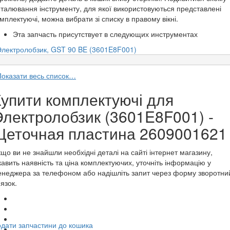
талювання інструменту, для якої використовуються представлені
мплектуючі, можна вибрати зі списку в правому вікні.
Эта запчасть присутствует в следующих инструментах
Электролобзик, GST 90 BE (3601E8F001)
Показати весь список…
Купити комплектуючі для
Электролобзик (3601E8F001) -
Щеточная пластина 2609001621
що ви не знайшли необхідні деталі на сайті інтернет магазину,
кавить наявність та ціна комплектуючих, уточніть інформацію у
неджера за телефоном або надішліть запит через форму зворотни
'язок.
дати запчастини до кошика