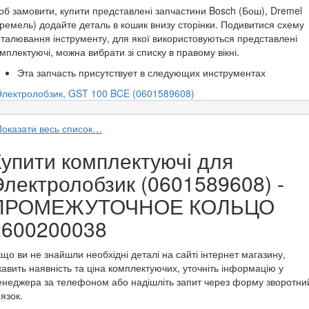
б замовити, купити представлені запчастини Bosch (Бош), Dremel
ремель) додайте деталь в кошик внизу сторінки. Подивитися схему
талювання інструменту, для якої використовуються представлені
мплектуючі, можна вибрати зі списку в правому вікні.
Эта запчасть присутствует в следующих инструментах
Электролобзик, GST 100 BCE (0601589608)
Показати весь список…
Купити комплектуючі для
Электролобзик (0601589608) -
ПРОМЕЖУТОЧНОЕ КОЛЬЦО
2600200038
що ви не знайшли необхідні деталі на сайті інтернет магазину,
кавить наявність та ціна комплектуючих, уточніть інформацію у
неджера за телефоном або надішліть запит через форму зворотни
'язок.