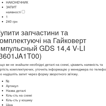
НАКОНЕЧНИК
ЗАПИТ
наявності
1
240
грн
Купити запчастини та
комплектуючі на Гайковерт
импульсный GDS 14,4 V-LI
(3601JA1T00)
що ви не знайшли необхідні деталі на схемі, цікавить наявність та
ртість комплектуючих, уточніть інформацію у менеджера по телеф
о надішліть запит через форму зворотного зв'язку.
№
Артикул
Назва деталі
Кіль-сть на схемі
Кіль-сть у кошику
Ціна