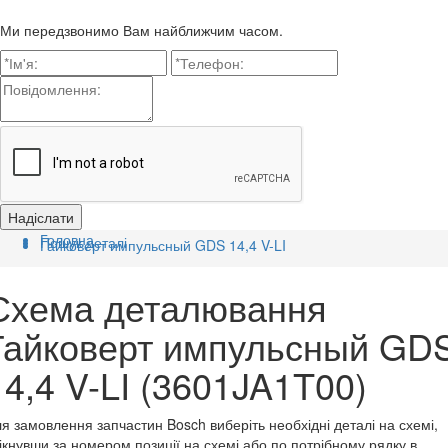
Ми передзвонимо Вам найближчим часом.
Головна
Пошук деталі
Гайковерт импульсный GDS 14,4 V-LI
Схема деталювання
Гайковерт импульсный GD
14,4 V-LI (3601JA1T00)
я замовлення запчастин Bosch виберіть необхідні деталі на схемі,
ікнувши за номером позиції на схемі або по потрібному рядку в