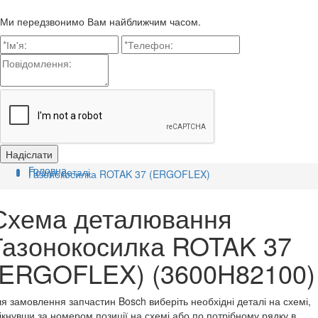
Ми передзвонимо Вам найближчим часом.
Головна
Пошук деталі
Газонокосилка ROTAK 37 (ERGOFLEX)
Схема деталювання
Газонокосилка ROTAK 37
(ERGOFLEX) (3600H82100)
я замовлення запчастин Bosch виберіть необхідні деталі на схемі,
ікнувши за номером позиції на схемі або по потрібному рядку в