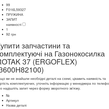
99
F016L59327
ПРУЖИНА
ЗАПИТ
наявності
1
92
грн
Купити запчастини та
комплектуючі на Газонокосилка
ROTAK 37 (ERGOFLEX)
(3600H82100)
що ви не знайшли необхідні деталі на схемі, цікавить наявність та
ртість комплектуючих, уточніть інформацію у менеджера по телеф
о надішліть запит через форму зворотного зв'язку.
№
Артикул
Назва деталі