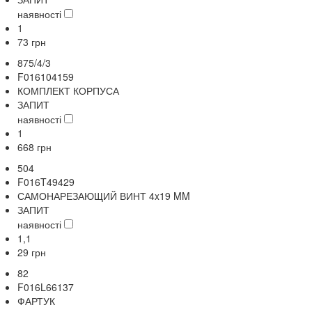
наявності
1
73
грн
875/4/3
F016104159
КОМПЛЕКТ КОРПУСА
ЗАПИТ
наявності
1
668
грн
504
F016T49429
САМОНАРЕЗАЮЩИЙ ВИНТ 4x19 MM
ЗАПИТ
наявності
1,1
29
грн
82
F016L66137
ФАРТУК