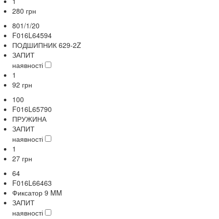
1
280
грн
801/1/20
F016L64594
ПОДШИПНИК 629-2Z
ЗАПИТ
наявності
1
92
грн
100
F016L65790
ПРУЖИНА
ЗАПИТ
наявності
1
27
грн
64
F016L66463
Фиксатор 9 MM
ЗАПИТ
наявності