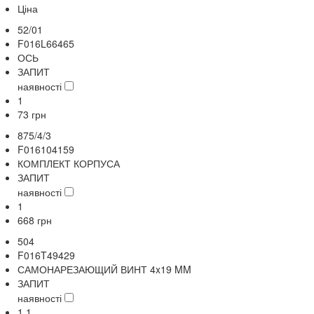
Ціна
52/01
F016L66465
ОСЬ
ЗАПИТ
наявності
1
73
грн
875/4/3
F016104159
КОМПЛЕКТ КОРПУСА
ЗАПИТ
наявності
1
668
грн
504
F016T49429
САМОНАРЕЗАЮЩИЙ ВИНТ 4x19 MM
ЗАПИТ
наявності
1,1