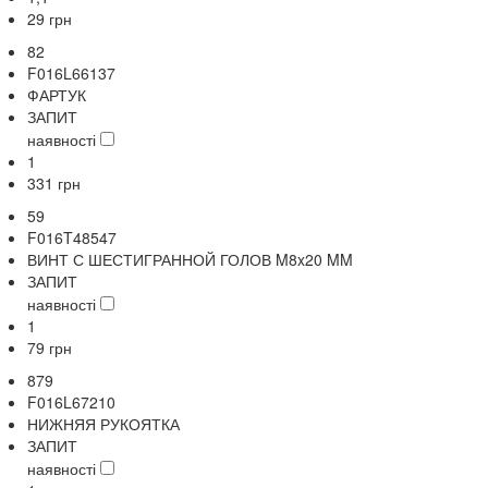
29
грн
82
F016L66137
ФАРТУК
ЗАПИТ
наявності
1
331
грн
59
F016T48547
ВИНТ С ШЕСТИГРАННОЙ ГОЛОВ M8x20 MM
ЗАПИТ
наявності
1
79
грн
879
F016L67210
НИЖНЯЯ РУКОЯТКА
ЗАПИТ
наявності