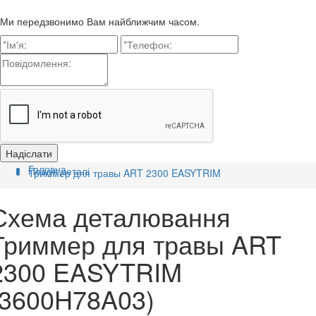
Ми передзвонимо Вам найближчим часом.
Головна
Пошук деталі
Триммер для травы ART 2300 EASYTRIM
Схема деталювання
Триммер для травы ART
2300 EASYTRIM
(3600H78A03)