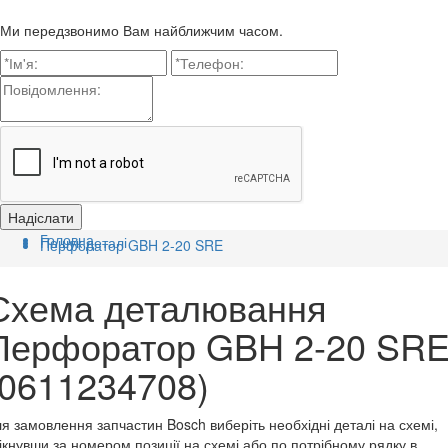
Ми передзвонимо Вам найближчим часом.
Головна
Пошук деталі
Перфоратор GBH 2-20 SRE
Схема деталювання
Перфоратор GBH 2-20 SR
(0611234708)
я замовлення запчастин Bosch виберіть необхідні деталі на схемі,
ікнувши за номером позиції на схемі або по потрібному рядку в