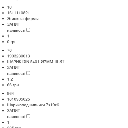
10
1611110821
Этикетка фирмы
ЗАПИТ
наявності
1
0
грн
70
1903230013
ШАРИК DIN 5401-Ø7MM-III-ST
ЗАПИТ
наявності
1,2
66
грн
864
1610905025
Шарикоподшипники 7x19x6
ЗАПИТ
наявності
1
205
грн