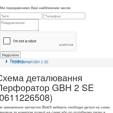
Ми передзвонимо Вам найближчим часом.
Головна
Пошук деталі
Перфоратор GBH 2 SE
Схема деталювання
Перфоратор GBH 2 SE
(0611226508)
я замовлення запчастин Bosch виберіть необхідні деталі на схемі,
ікнувши за номером позиції на схемі або по потрібному рядку в