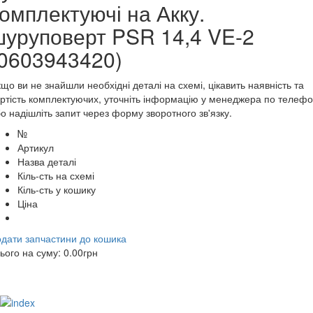
омплектуючі на Акку.
шуруповерт PSR 14,4 VE-2
(0603943420)
що ви не знайшли необхідні деталі на схемі, цікавить наявність та
ртість комплектуючих, уточніть інформацію у менеджера по телеф
о надішліть запит через форму зворотного зв'язку.
№
Артикул
Назва деталі
Кіль-сть на схемі
Кіль-сть у кошику
Ціна
дати запчастини до кошика
ього на суму:
0.00
грн