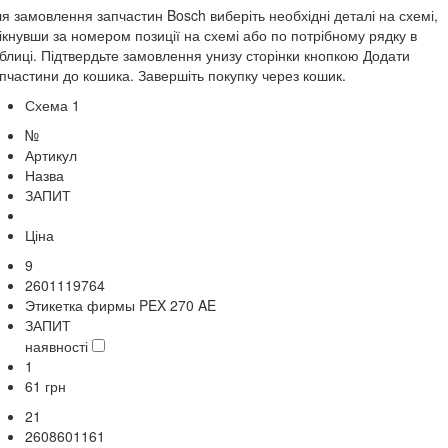
я замовлення запчастин Bosch виберіть необхідні деталі на схемі,
ікнувши за номером позиції на схемі або по потрібному рядку в
блиці. Підтвердьте замовлення унизу сторінки кнопкою Додати
пчастини до кошика. Завершіть покупку через кошик.
Схема 1
№
Артикул
Назва
ЗАПИТ
Ціна
9
2601119764
Этикетка фирмы PEX 270 AE
ЗАПИТ
наявності
1
61
грн
21
2608601161