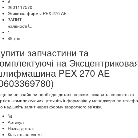
9
2601117570
Этикетка фирмы PEX 270 AE
ЗАПИТ
наявності
1
49
грн
Купити запчастини та
комплектуючі на Эксцентрикова
шлифмашина PEX 270 AE
(0603369780)
що ви не знайшли необхідні деталі на схемі, цікавить наявність та
ртість комплектуючих, уточніть інформацію у менеджера по телеф
о надішліть запит через форму зворотного зв'язку.
№
Артикул
Назва деталі
Кіль-сть на схемі