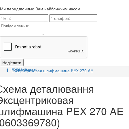
Ми передзвонимо Вам найближчим часом.
Головна
Пошук деталі
Эксцентриковая шлифмашина PEX 270 AE
Схема деталювання
Эксцентриковая
шлифмашина PEX 270 AE
(0603369780)