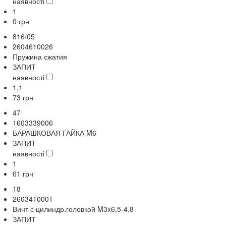
наявності
1
0
грн
816/05
2604610026
Пружина сжатия
ЗАПИТ
наявності
1,1
73
грн
47
1603339006
БАРАШКОВАЯ ГАЙКА M6
ЗАПИТ
наявності
1
61
грн
18
2603410001
Винт с цилиндр.головкой M3x6,5-4.8
ЗАПИТ