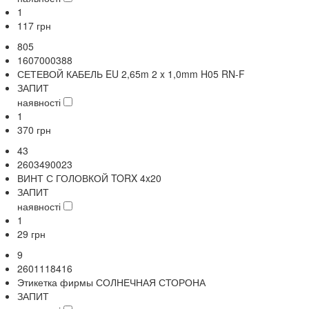
1
117
грн
805
1607000388
СЕТЕВОЙ КАБЕЛЬ EU 2,65m 2 x 1,0mm H05 RN-F
ЗАПИТ
наявності
1
370
грн
43
2603490023
ВИНТ С ГОЛОВКОЙ TORX 4x20
ЗАПИТ
наявності
1
29
грн
9
2601118416
Этикетка фирмы СОЛНЕЧНАЯ СТОРОНА
ЗАПИТ