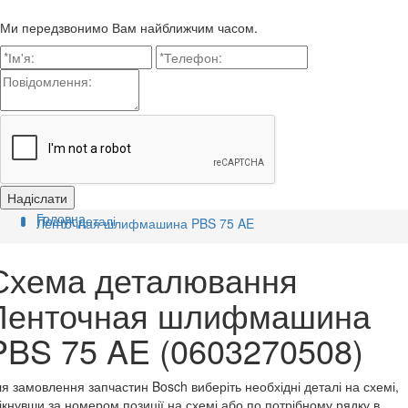
Ми передзвонимо Вам найближчим часом.
Головна
Пошук деталі
Ленточная шлифмашина PBS 75 AE
Схема деталювання
Ленточная шлифмашина
PBS 75 AE (0603270508)
я замовлення запчастин Bosch виберіть необхідні деталі на схемі,
ікнувши за номером позиції на схемі або по потрібному рядку в