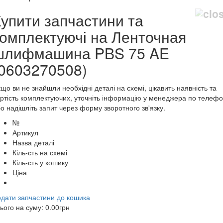
Купити запчастини та
комплектуючі на Ленточная
шлифмашина PBS 75 AE
(0603270508)
що ви не знайшли необхідні деталі на схемі, цікавить наявність та
ртість комплектуючих, уточніть інформацію у менеджера по телеф
о надішліть запит через форму зворотного зв'язку.
№
Артикул
Назва деталі
Кіль-сть на схемі
Кіль-сть у кошику
Ціна
дати запчастини до кошика
ього на суму:
0.00
грн