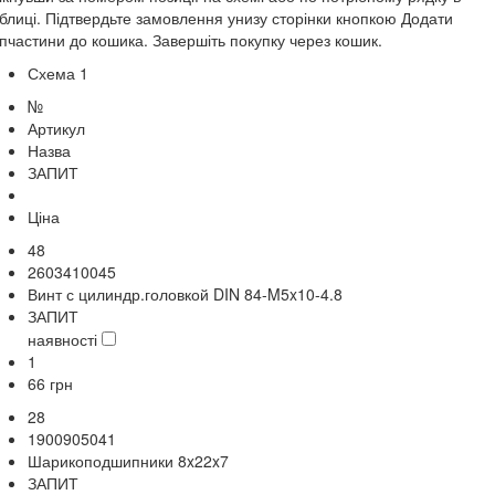
блиці. Підтвердьте замовлення унизу сторінки кнопкою Додати
пчастини до кошика. Завершіть покупку через кошик.
Схема 1
№
Артикул
Назва
ЗАПИТ
Ціна
48
2603410045
Винт с цилиндр.головкой DIN 84-M5x10-4.8
ЗАПИТ
наявності
1
66
грн
28
1900905041
Шарикоподшипники 8x22x7
ЗАПИТ