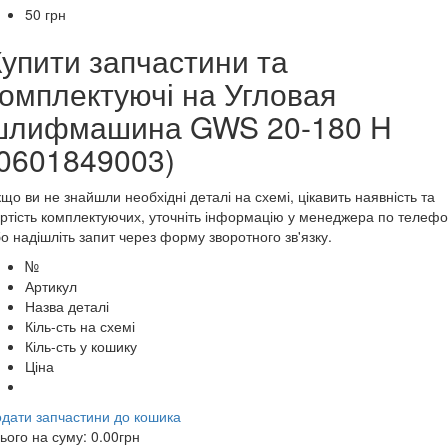
50
грн
Купити запчастини та
комплектуючі на Угловая
шлифмашина GWS 20-180 H
(0601849003)
що ви не знайшли необхідні деталі на схемі, цікавить наявність та
ртість комплектуючих, уточніть інформацію у менеджера по телеф
о надішліть запит через форму зворотного зв'язку.
№
Артикул
Назва деталі
Кіль-сть на схемі
Кіль-сть у кошику
Ціна
дати запчастини до кошика
ього на суму:
0.00
грн