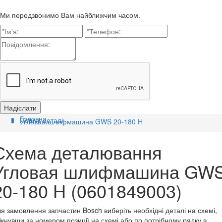
Ми передзвонимо Вам найближчим часом.
Головна
Пошук деталі
Угловая шлифмашина GWS 20-180 H
Схема деталювання
Угловая шлифмашина GW
20-180 H (0601849003)
я замовлення запчастин Bosch виберіть необхідні деталі на схемі,
ікнувши за номером позиції на схемі або по потрібному рядку в