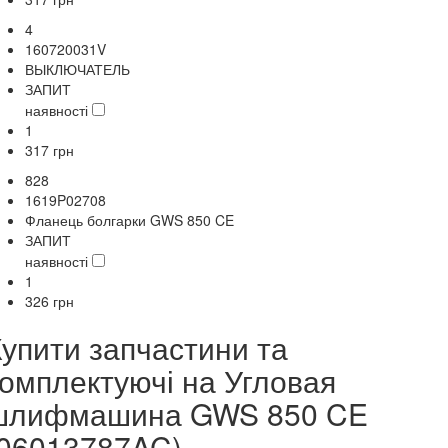
4
160720031V
ВЫКЛЮЧАТЕЛЬ
ЗАПИТ
наявності
1
317
грн
828
1619P02708
Фланець болгарки GWS 850 CE
ЗАПИТ
наявності
1
326
грн
Купити запчастини та
комплектуючі на Угловая
шлифмашина GWS 850 CE
(06013787AC)