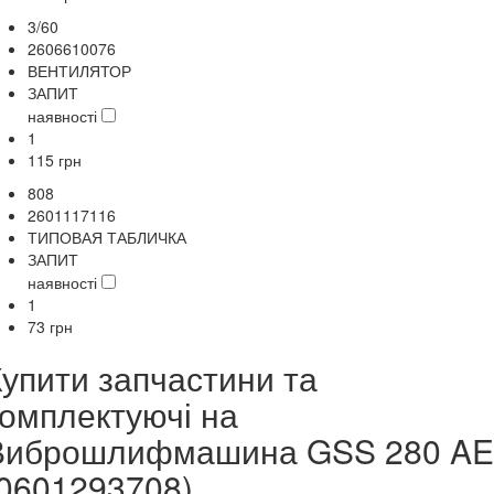
3/60
2606610076
ВЕНТИЛЯТОР
ЗАПИТ
наявності
1
115
грн
808
2601117116
ТИПОВАЯ ТАБЛИЧКА
ЗАПИТ
наявності
1
73
грн
Купити запчастини та
комплектуючі на
Виброшлифмашина GSS 280 AE
(0601293708)