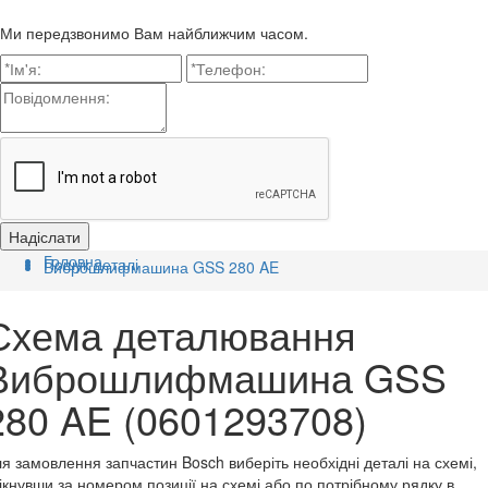
Ми передзвонимо Вам найближчим часом.
Головна
Пошук деталі
Виброшлифмашина GSS 280 AE
Схема деталювання
Виброшлифмашина GSS
280 AE (0601293708)
я замовлення запчастин Bosch виберіть необхідні деталі на схемі,
ікнувши за номером позиції на схемі або по потрібному рядку в