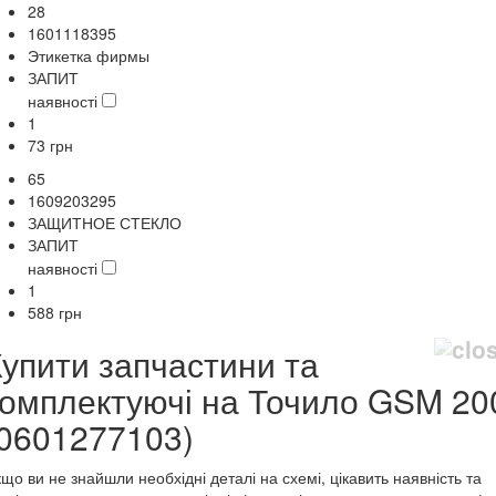
28
1601118395
Этикетка фирмы
ЗАПИТ
наявності
1
73
грн
65
1609203295
ЗАЩИТНОЕ СТЕКЛО
ЗАПИТ
наявності
1
588
грн
Купити запчастини та
комплектуючі на Точило GSM 20
(0601277103)
що ви не знайшли необхідні деталі на схемі, цікавить наявність та