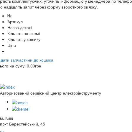
ртість комплектуючих, уточніть інформацію у менеджера по телеф
о надішліть запит через форму зворотного зв'язку.
№
Артикул
Назва деталі
Кіль-сть на схемі
Кіль-сть у кошику
Ціна
дати запчастини до кошика
ього на суму:
0.00
грн
Авторизований сервісний центр електроінструменту
м. Київ
пр-т Берестейський, 45