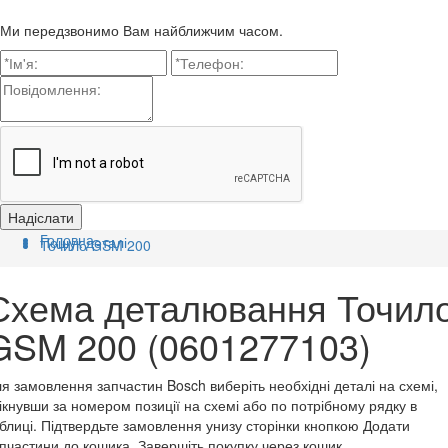
Ми передзвонимо Вам найближчим часом.
Головна
Пошук деталі
Точило GSM 200
Схема деталювання Точил
GSM 200 (0601277103)
я замовлення запчастин Bosch виберіть необхідні деталі на схемі,
ікнувши за номером позиції на схемі або по потрібному рядку в
блиці. Підтвердьте замовлення унизу сторінки кнопкою Додати
пчастини до кошика. Завершіть покупку через кошик.