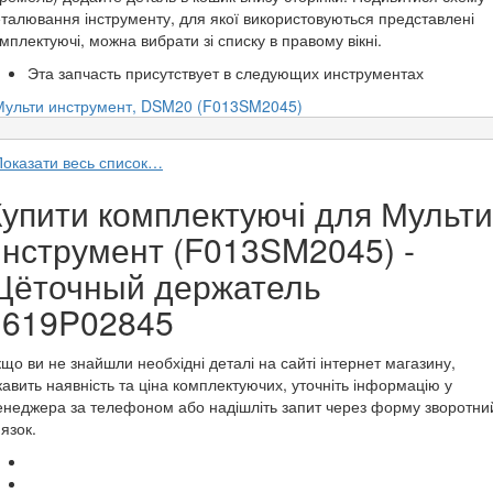
талювання інструменту, для якої використовуються представлені
мплектуючі, можна вибрати зі списку в правому вікні.
Эта запчасть присутствует в следующих инструментах
Мульти инструмент, DSM20 (F013SM2045)
Показати весь список…
Купити комплектуючі для Мульти
инструмент (F013SM2045) -
Щёточный держатель
1619P02845
що ви не знайшли необхідні деталі на сайті інтернет магазину,
кавить наявність та ціна комплектуючих, уточніть інформацію у
неджера за телефоном або надішліть запит через форму зворотни
'язок.