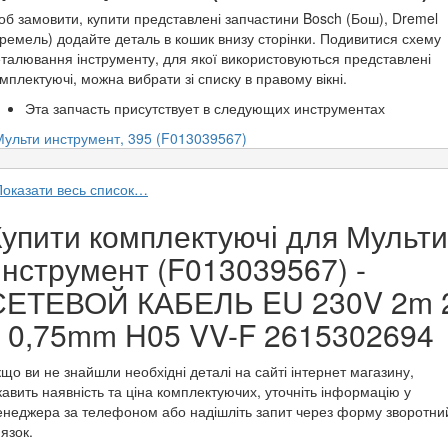
б замовити, купити представлені запчастини Bosch (Бош), Dremel
ремель) додайте деталь в кошик внизу сторінки. Подивитися схему
талювання інструменту, для якої використовуються представлені
мплектуючі, можна вибрати зі списку в правому вікні.
Эта запчасть присутствует в следующих инструментах
Мульти инструмент, 395 (F013039567)
Показати весь список…
Купити комплектуючі для Мульти
инструмент (F013039567) -
СЕТЕВОЙ КАБЕЛЬ EU 230V 2m 
x 0,75mm H05 VV-F 2615302694
що ви не знайшли необхідні деталі на сайті інтернет магазину,
кавить наявність та ціна комплектуючих, уточніть інформацію у
неджера за телефоном або надішліть запит через форму зворотни
'язок.