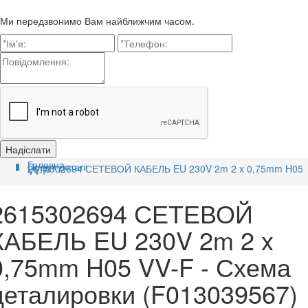
Ми передзвонимо Вам найближчим часом.
Головна
Пошук деталі
2615302694 СЕТЕВОЙ КАБЕЛЬ EU 230V 2m 2 x 0,75mm H05
VV-F
2615302694 СЕТЕВОЙ
КАБЕЛЬ EU 230V 2m 2 x
0,75mm H05 VV-F - Схема
деталировки (F013039567)