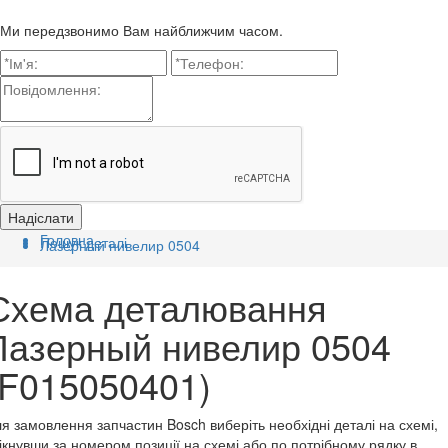
Ми передзвонимо Вам найближчим часом.
Головна
Пошук деталі
Лазерный нивелир 0504
Схема деталювання
Лазерный нивелир 0504
(F015050401)
я замовлення запчастин Bosch виберіть необхідні деталі на схемі,
ікнувши за номером позиції на схемі або по потрібному рядку в