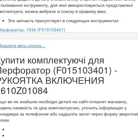
талювання інструменту, для якої використовуються представлені
мплектуючі, можна вибрати зі списку в правому вікні.
Эта запчасть присутствует в следующих инструментах
Перфоратор, 1034 (F015103401)
Показати весь список…
Купити комплектуючі для
Перфоратор (F015103401) -
РУКОЯТКА ВКЛЮЧЕНИЯ
2610Z01084
що ви не знайшли необхідні деталі на сайті інтернет магазину,
кавить наявність та ціна комплектуючих, уточніть інформацію у
неджера за телефоном або надішліть запит через форму зворотни
'язок.