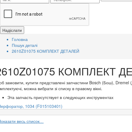
Головна
Пошук деталі
2610Z01075 КОМПЛЕКТ ДЕТАЛЕЙ
2610Z01075 КОМПЛЕКТ ДЕТ
б замовити, купити представлені запчастини Bosch (Бош), Dremel 
мплектуючі, можна вибрати зі списку в правому вікні.
Эта запчасть присутствует в следующих инструментах
Перфоратор, 1034 (F015103401)
Показати весь список…