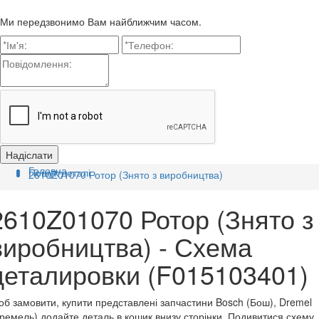
Ми передзвонимо Вам найближчим часом.
Головна
Пошук деталі
2610Z01070 Ротор (Знято з виробництва)
2610Z01070 Ротор (Знято з
виробництва) - Схема
деталировки (F015103401)
б замовити, купити представлені запчастини Bosch (Бош), Dremel
ремель) додайте деталь в кошик внизу сторінки. Подивитися схему