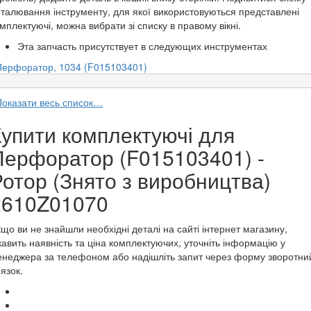
талювання інструменту, для якої використовуються представлені
мплектуючі, можна вибрати зі списку в правому вікні.
Эта запчасть присутствует в следующих инструментах
Перфоратор, 1034 (F015103401)
Показати весь список…
Купити комплектуючі для
Перфоратор (F015103401) -
отор (Знято з виробництва)
2610Z01070
що ви не знайшли необхідні деталі на сайті інтернет магазину,
кавить наявність та ціна комплектуючих, уточніть інформацію у
неджера за телефоном або надішліть запит через форму зворотни
'язок.