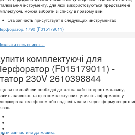
талювання інструменту, для якої використовуються представлені
мплектуючі, можна вибрати зі списку в правому вікні.
Эта запчасть присутствует в следующих инструментах
Перфоратор, 1790 (F015179011)
Показати весь список…
Купити комплектуючі для
Перфоратор (F015179011) -
статор 230V 2610398844
що ви не знайшли необхідні деталі на сайті інтернет магазину,
кавить наявність та ціна комплектуючих, уточніть інформацію у
неджера за телефоном або надішліть запит через форму зворотни
'язок.
дати запчастини до кошика