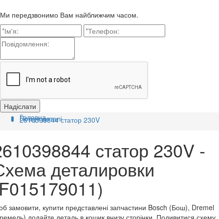
Ми передзвонимо Вам найближчим часом.
Головна
Пошук деталі
2610398844 статор 230V
2610398844 статор 230V -
Схема деталировки
(F015179011)
б замовити, купити представлені запчастини Bosch (Бош), Dremel
ремель) додайте деталь в кошик внизу сторінки. Подивитися схему