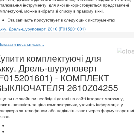
талювання інструменту, для якої використовуються представлені
мплектуючі, можна вибрати зі списку в правому вікні.
Эта запчасть присутствует в следующих инструментах
Акку. Дрель-шуруповерт, 2016 (F015201601)
Показати весь список…
Купити комплектуючі для
Акку. Дрель-шуруповерт
(F015201601) - КОМПЛЕКТ
ВЫКЛЮЧАТЕЛЯ 2610Z04255
що ви не знайшли необхідні деталі на сайті інтернет магазину,
кавить наявність та ціна комплектуючих, уточніть інформацію у
неджера за телефоном або надішліть запит через форму зворотни
'язок.