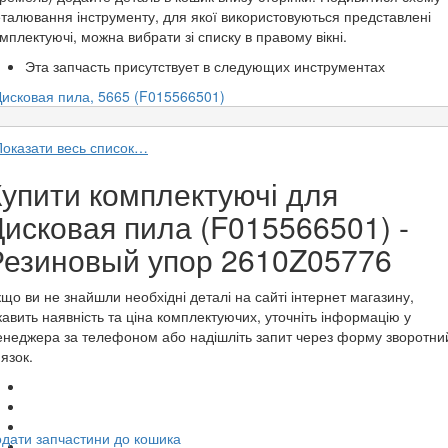
талювання інструменту, для якої використовуються представлені
мплектуючі, можна вибрати зі списку в правому вікні.
Эта запчасть присутствует в следующих инструментах
Дисковая пила, 5665 (F015566501)
Показати весь список…
Купити комплектуючі для
Дисковая пила (F015566501) -
Резиновый упор 2610Z05776
що ви не знайшли необхідні деталі на сайті інтернет магазину,
кавить наявність та ціна комплектуючих, уточніть інформацію у
неджера за телефоном або надішліть запит через форму зворотни
'язок.
дати запчастини до кошика