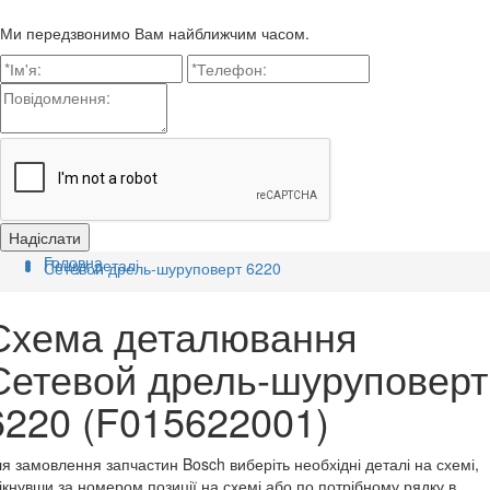
Ми передзвонимо Вам найближчим часом.
Головна
Пошук деталі
Сетевой дрель-шуруповерт 6220
Схема деталювання
Сетевой дрель-шуруповерт
6220 (F015622001)
я замовлення запчастин Bosch виберіть необхідні деталі на схемі,
ікнувши за номером позиції на схемі або по потрібному рядку в