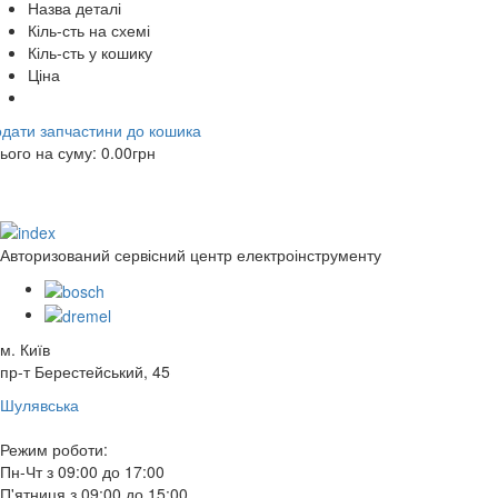
Назва деталі
Кіль-сть на схемі
Кіль-сть у кошику
Ціна
дати запчастини до кошика
ього на суму:
0.00
грн
Авторизований сервісний центр електроінструменту
м. Київ
пр-т Берестейський, 45
Шулявська
Режим роботи:
Пн-Чт з 09:00 до 17:00
П'ятниця з 09:00 до 15:00